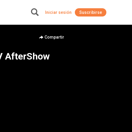
Iniciar sesión
Suscribirse
+
Compartir
V AfterShow