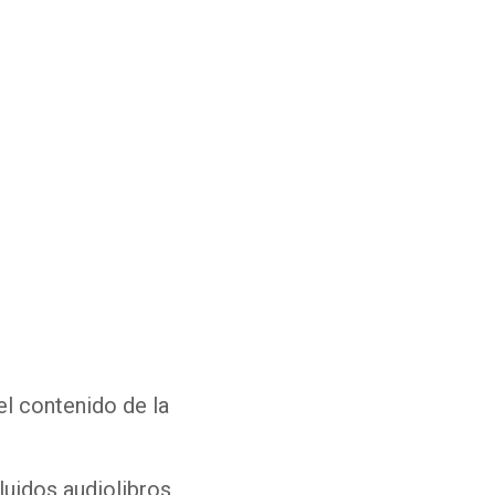
Whatsapp
Facebook
Twitter
E-mail
el contenido de la
luidos audiolibros,