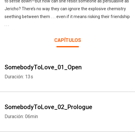
to settle down—but how can she resist someone as persuasive as
Jericho? There’s no way they can ignore the explosive chemistry
seething between them . . . even if it means risking their friendship
. . .
CAPÍTULOS
SomebodyToLove_01_Open
Duración: 13s
SomebodyToLove_02_Prologue
Duración: 06min