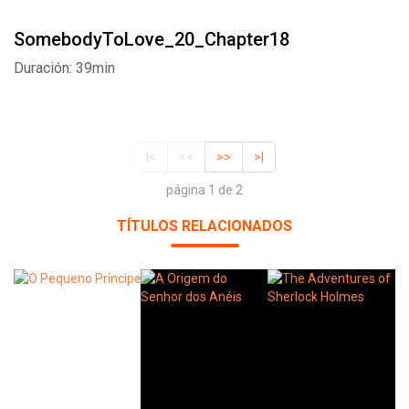
SomebodyToLove_20_Chapter18
Duración: 39min
|<
<<
>>
>|
página 1 de 2
TÍTULOS RELACIONADOS