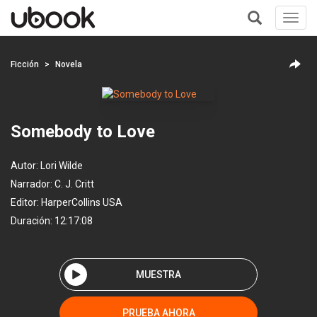
Toggl
navig
+
Ficción
Novela
Somebody to Love
Autor:
Lori Wilde
Narrador:
C. J. Critt
Editor:
HarperCollins USA
Duración: 12:17:08
MUESTRA
PRUEBA AHORA