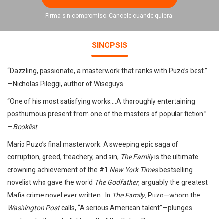
Firma sin compromiso. Cancele cuando quiera.
SINOPSIS
“Dazzling, passionate, a masterwork that ranks with Puzo’s best.”
—Nicholas Pileggi, author of Wiseguys
“One of his most satisfying works….A thoroughly entertaining
posthumous present from one of the masters of popular fiction.”
—
Booklist
Mario Puzo’s final masterwork. A sweeping epic saga of
corruption, greed, treachery, and sin,
The Family
is the ultimate
crowning achievement of the #1
New York Times
bestselling
novelist who gave the world
The Godfather
, arguably the greatest
Mafia crime novel ever written. In
The Family
, Puzo—whom the
Washington Post
calls, “A serious American talent”—plunges