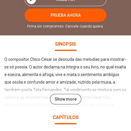
PRUEBA AHORA
Firma sin compromiso. Cancele cuando quiera.
SINOPSIS
O compositor Chico César se desnuda das melodias para mostrar-
se só poesia. O autor declama na íntegra o seu livro, no qual exalta
e execra, alimenta e afoga, vive e mata o sentimento ambíguo
que oscila e confunde amor e amizade, nutrido pela musa, a
também poeta Tata Fernandes. Tal sentimento se mistura com os
ruídos e as descobertas da cidade de SP. Chico César não
Show more
despreza as rimas; ao contrário, cava as mais escondidas e
inesperadas. Também não despreza o ritmo. Organiza seus
CAPÍTULOS
versos como em um cordel cheio de suingue e fragmentos de
modernidade. O poeta fala em Barthes, Lispector, Govinda, Frida